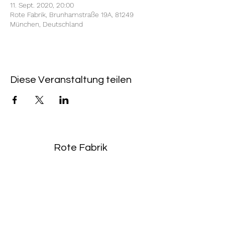
11. Sept. 2020, 20:00
Rote Fabrik, Brunhamstraße 19A, 81249
München, Deutschland
Diese Veranstaltung teilen
Rote Fabrik
tanzraum.rotefabrik@gmail.com
089-83969329
0172-1961213