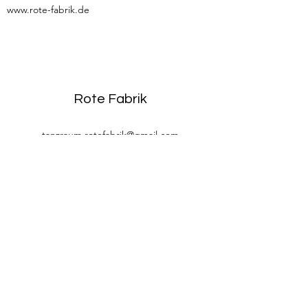
www.rote-fabrik.de
Rote Fabrik
tanzraum.rotefabrik@gmail.com
089-83969329
0172-1961213
(keine Anfragen über Whatsapp oder
Telegram)
Brunhamstraße 19A
81249 München
©2020 Rote Fabrik