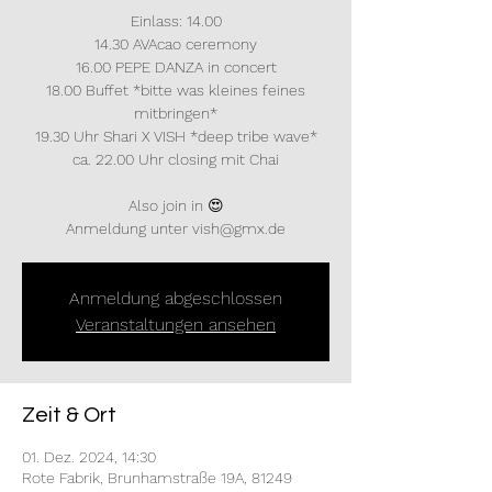
Einlass: 14.00
14.30 AVAcao ceremony
16.00 PEPE DANZA in concert
18.00 Buffet *bitte was kleines feines
mitbringen*
19.30 Uhr Shari X VISH *deep tribe wave*
ca. 22.00 Uhr closing mit Chai
Also join in 😍
Anmeldung unter vish@gmx.de
Anmeldung abgeschlossen
Veranstaltungen ansehen
Zeit & Ort
01. Dez. 2024, 14:30
Rote Fabrik, Brunhamstraße 19A, 81249