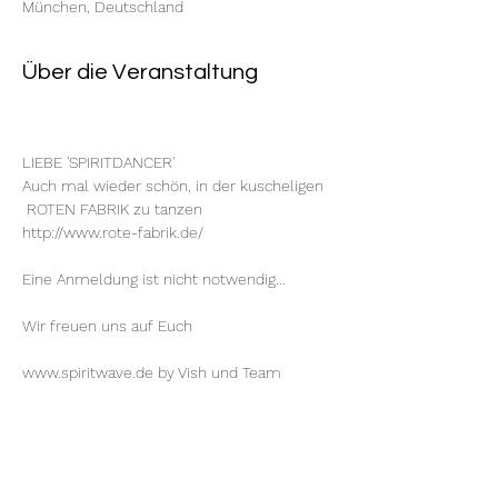
München, Deutschland
Über die Veranstaltung
LIEBE 'SPIRITDANCER'
Auch mal wieder schön, in der kuscheligen 
 ROTEN FABRIK zu tanzen
http://www.rote-fabrik.de/
Eine Anmeldung ist nicht notwendig...
Wir freuen uns auf Euch
www.spiritwave.de
 by 
Vish
 und Team
Diese Veranstaltung teilen