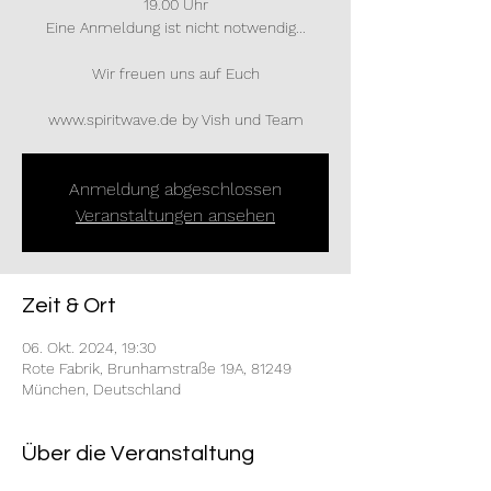
19.00 Uhr
Eine Anmeldung ist nicht notwendig...
Wir freuen uns auf Euch
www.spiritwave.de by Vish und Team
Anmeldung abgeschlossen
Veranstaltungen ansehen
Zeit & Ort
06. Okt. 2024, 19:30
Rote Fabrik, Brunhamstraße 19A, 81249
München, Deutschland
Über die Veranstaltung