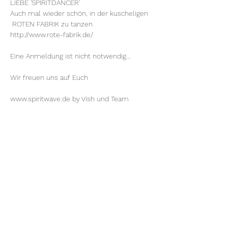
LIEBE 'SPIRITDANCER'
Auch mal wieder schön, in der kuscheligen 
 ROTEN FABRIK zu tanzen
http://www.rote-fabrik.de/
Eine Anmeldung ist nicht notwendig...
Wir freuen uns auf Euch
www.spiritwave.de
 by 
Vish
 und Team
Diese Veranstaltung teilen
Rote Fabrik