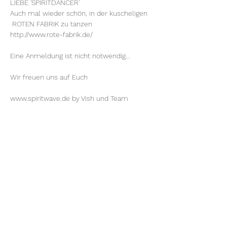
LIEBE 'SPIRITDANCER'
Auch mal wieder schön, in der kuscheligen 
 ROTEN FABRIK zu tanzen
http://www.rote-fabrik.de/
Eine Anmeldung ist nicht notwendig...
Wir freuen uns auf Euch
www.spiritwave.de
 by 
Vish
 und Team
Diese Veranstaltung teilen
Rote Fabrik