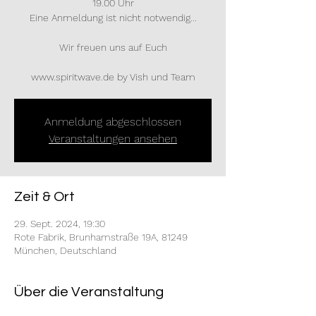
19.00 Uhr
Eine Anmeldung ist nicht notwendig...
Wir freuen uns auf Euch
www.spiritwave.de by Vish und Team
Anmeldung abgeschlossen
Veranstaltungen ansehen
Zeit & Ort
29. Sept. 2024, 19:30
Rote Fabrik, Brunhamstraße 19A, 81249
München, Deutschland
Über die Veranstaltung