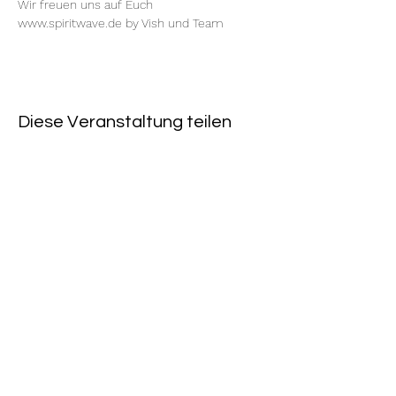
Wir freuen uns auf Euch
www.spiritwave.de
 by 
Vish
 und Team
Diese Veranstaltung teilen
Rote Fabrik
tanzraum.rotefabrik@gmail.com
089-83969329
0172-1961213
(keine Anfragen über Whatsapp oder