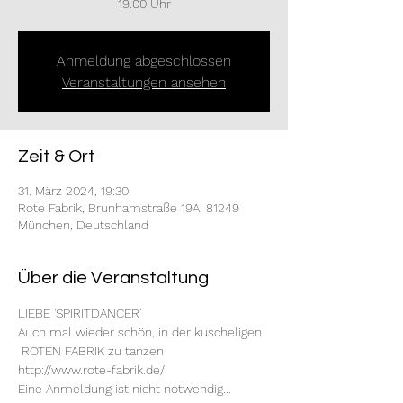
19.00 Uhr
Anmeldung abgeschlossen
Veranstaltungen ansehen
Zeit & Ort
31. März 2024, 19:30
Rote Fabrik, Brunhamstraße 19A, 81249
München, Deutschland
Über die Veranstaltung
LIEBE 'SPIRITDANCER'
Auch mal wieder schön, in der kuscheligen 
 ROTEN FABRIK zu tanzen
http://www.rote-fabrik.de/
Eine Anmeldung ist nicht notwendig...