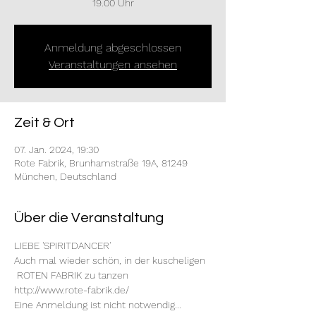
19.00 Uhr
Anmeldung abgeschlossen
Veranstaltungen ansehen
Zeit & Ort
07. Jan. 2024, 19:30
Rote Fabrik, Brunhamstraße 19A, 81249
München, Deutschland
Über die Veranstaltung
LIEBE 'SPIRITDANCER'
Auch mal wieder schön, in der kuscheligen 
 ROTEN FABRIK zu tanzen
http://www.rote-fabrik.de/
Eine Anmeldung ist nicht notwendig...