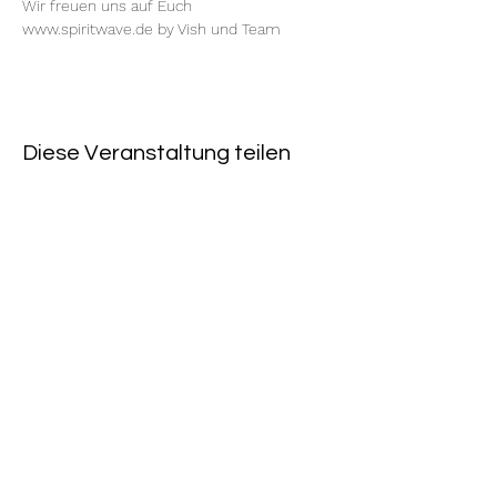
Wir freuen uns auf Euch
www.spiritwave.de
 by 
Vish
 und Team
Diese Veranstaltung teilen
Rote Fabrik
tanzraum.rotefabrik@gmail.com
089-83969329
0172-1961213
(keine Anfragen über Whatsapp oder