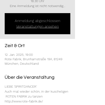
18.30 Uhr
Eine Anmeldung ist nicht notwendig...
Anmeldung abgeschlossen
Veranstaltungen ansehen
Zeit & Ort
12. Jan. 2025, 19:00
Rote Fabrik, Brunhamstraße 19A, 81249
München, Deutschland
Über die Veranstaltung
LIEBE 'SPIRITDANCER'
Auch mal wieder schön, in der kuscheligen 
 ROTEN FABRIK zu tanzen
http://www.rote-fabrik.de/