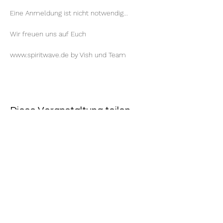
Eine Anmeldung ist nicht notwendig...
Wir freuen uns auf Euch
www.spiritwave.de
 by 
Vish
 und Team
Diese Veranstaltung teilen
Rote Fabrik
tanzraum.rotefabrik@gmail.com