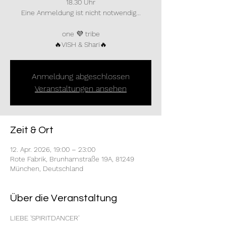
18.30 Uhr
Eine Anmeldung ist nicht notwendig...
one 💜 tribe
🔥VISH & Shari🔥
Anmeldung abgeschlossen
Veranstaltungen ansehen
Zeit & Ort
12. Apr. 2026, 19:00 – 23:00
Rote Fabrik, Brunhamstraße 19A, 81249
München, Deutschland
Über die Veranstaltung
LIEBE 'SPIRITDANCER'