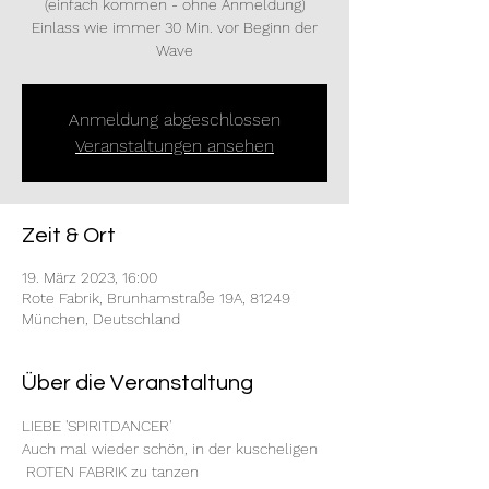
(einfach kommen - ohne Anmeldung)
Einlass wie immer 30 Min. vor Beginn der
Wave
Anmeldung abgeschlossen
Veranstaltungen ansehen
Zeit & Ort
19. März 2023, 16:00
Rote Fabrik, Brunhamstraße 19A, 81249
München, Deutschland
Über die Veranstaltung
LIEBE 'SPIRITDANCER'
Auch mal wieder schön, in der kuscheligen 
 ROTEN FABRIK zu tanzen