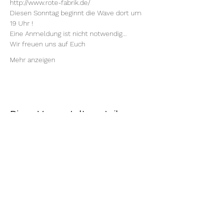
http://www.rote-fabrik.de/
Diesen Sonntag beginnt die Wave dort um 
19 Uhr !
Eine Anmeldung ist nicht notwendig...
Wir freuen uns auf Euch
Mehr anzeigen
Diese Veranstaltung teilen
Rote Fabrik
tanzraum.rotefabrik@gmail.com