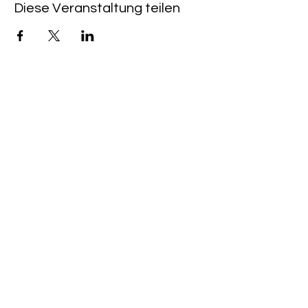
Diese Veranstaltung teilen
Rote Fabrik
tanzraum.rotefabrik@gmail.com
089-83969329
0172-1961213
(keine Anfragen über Whatsapp oder
Telegram)
Brunhamstraße 19A
81249 München
©2020 Rote Fabrik