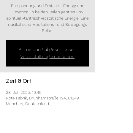
Entspannung und Ecstase - Energy und
Emotion. In beiden Teilen geht es um
spirituell-tantrisch-ecstatische Energie. Eine
musikalische Meditations- und Bewegungs-
Reise.
Anmeldung abgeschlossen
Veranstaltungen ansehen
Zeit & Ort
28. Juli 2025, 19:45
Rote Fabrik, Brunhamstraße 19A, 81249
München, Deutschland