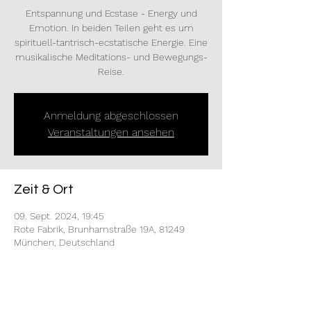
Entspannung und Ecstase - Energy und
Emotion. In beiden Teilen geht es um
spirituell-tantrisch-ecstatische Energie. Eine
musikalische Meditations- und Bewegungs-
Reise.
Anmeldung abgeschlossen
Veranstaltungen ansehen
Zeit & Ort
09. Sept. 2024, 19:45
Rote Fabrik, Brunhamstraße 19A, 81249
München, Deutschland