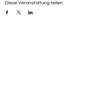
Diese Veranstaltung teilen
Rote Fabrik
tanzraum.rotefabrik@gmail.com
089-83969329
0172-1961213
(keine Anfragen über Whatsapp oder
Telegram)
Brunhamstraße 19A
81249 München
©2020 Rote Fabrik