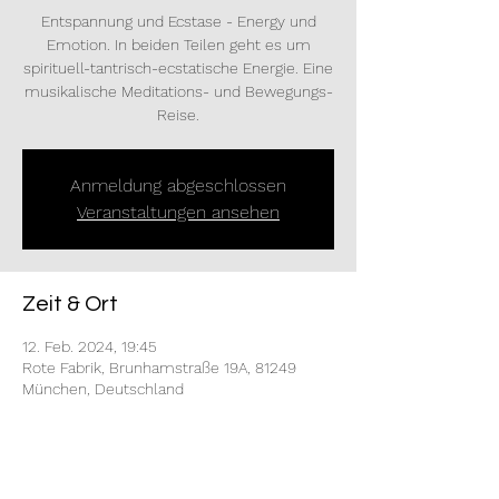
Entspannung und Ecstase - Energy und
Emotion. In beiden Teilen geht es um
spirituell-tantrisch-ecstatische Energie. Eine
musikalische Meditations- und Bewegungs-
Reise.
Anmeldung abgeschlossen
Veranstaltungen ansehen
Zeit & Ort
12. Feb. 2024, 19:45
Rote Fabrik, Brunhamstraße 19A, 81249
München, Deutschland