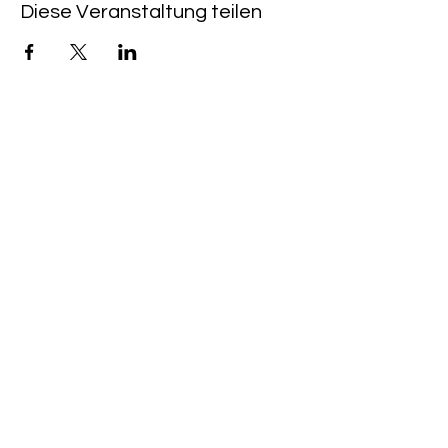
Diese Veranstaltung teilen
Rote Fabrik
tanzraum.rotefabrik@gmail.com
089-83969329
0172-1961213
(keine Anfragen über Whatsapp oder
Telegram)
Brunhamstraße 19A
81249 München
©2020 Rote Fabrik