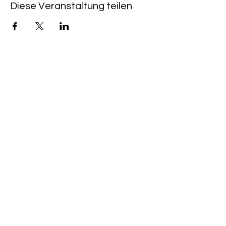
Diese Veranstaltung teilen
Rote Fabrik
tanzraum.rotefabrik@gmail.com
089-83969329
0172-1961213
(keine Anfragen über Whatsapp oder
Telegram)
Brunhamstraße 19A
81249 München
©2020 Rote Fabrik