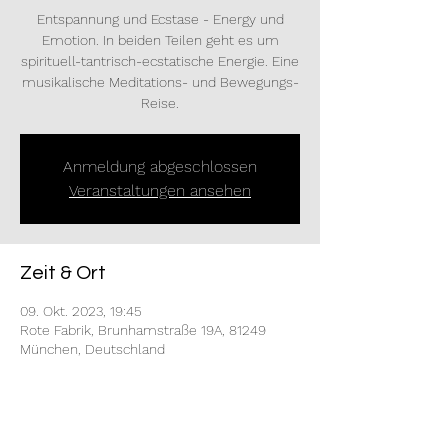
Entspannung und Ecstase - Energy und
Emotion. In beiden Teilen geht es um
spirituell-tantrisch-ecstatische Energie. Eine
musikalische Meditations- und Bewegungs-
Reise.
Anmeldung abgeschlossen
Veranstaltungen ansehen
Zeit & Ort
09. Okt. 2023, 19:45
Rote Fabrik, Brunhamstraße 19A, 81249
München, Deutschland