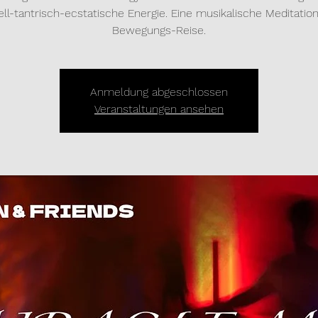
uell-tantrisch-ecstatische Energie. Eine musikalische Meditatio
Bewegungs-Reise.
Anmeldung abgeschlossen
Veranstaltungen ansehen