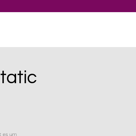
tatic
ht es um