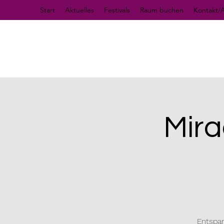
Start
Aktuelles
Festivals
Raum buchen
Kontakt/A
Mira
Entspan