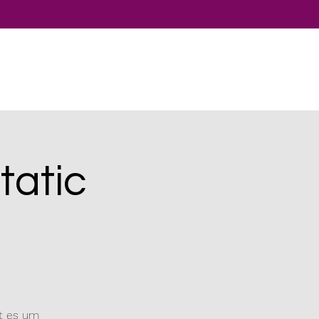
tatic
ht es um