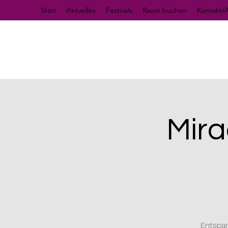
Start
Aktuelles
Festivals
Raum buchen
Kontakt/A
Mira
Entspan