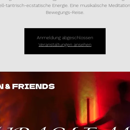
uell-tantrisch-ecstatische Energie. Eine musikalische Meditatio
Bewegungs-Reise.
Anmeldung abgeschlossen
Veranstaltungen ansehen