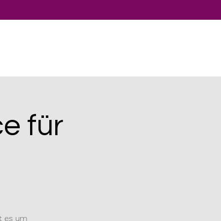
e für
ht es um