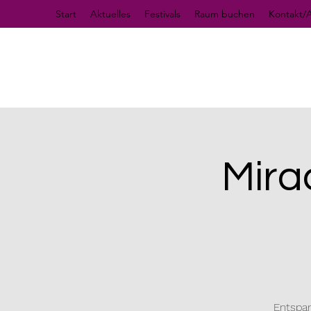
Start
Aktuelles
Festivals
Raum buchen
Kontakt/A
Mira
Entspan