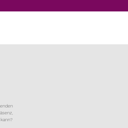
genden
äsenz,
 kann?