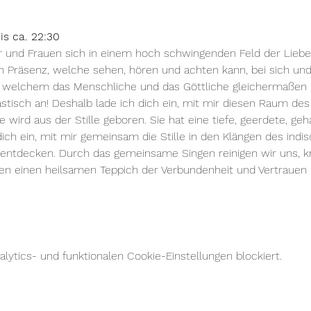
bis ca. 22:30
und Frauen sich in einem hoch schwingenden Feld der Lieb
 Präsenz, welche sehen, hören und achten kann, bei sich und 
 in welchem das Menschliche und das Göttliche gleicherma
tastisch an! Deshalb lade ich dich ein, mit mir diesen Raum 
wird aus der Stille geboren. Sie hat eine tiefe, geerdete, geha
dich ein, mit mir gemeinsam die Stille in den Klängen des ind
entdecken. Durch das gemeinsame Singen reinigen wir uns, kr
en einen heilsamen Teppich der Verbundenheit und Vertrauen 
ytics- und funktionalen Cookie-Einstellungen blockiert.