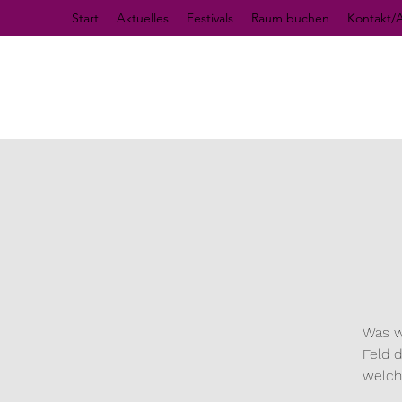
Start
Aktuelles
Festivals
Raum buchen
Kontakt/A
Was w
Feld 
welch