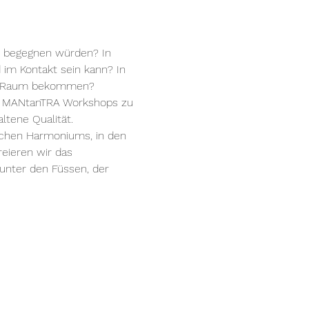
e begegnen würden? In 
im Kontakt sein kann? In 
ßen Raum bekommen?
des MANtanTRA Workshops zu 
ltene Qualität.

ischen Harmoniums, in den 
eieren wir das 
unter den Füssen, der 