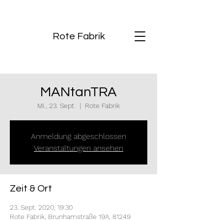
Rote Fabrik
MANtanTRA
Mi., 23. Sept.
  |  
Rote Fabrik
Anmeldung abgeschlossen
Veranstaltungen ansehen
Zeit & Ort
23. Sept. 2020, 19:30
Rote Fabrik, Brunhamstraße 19A, 81249