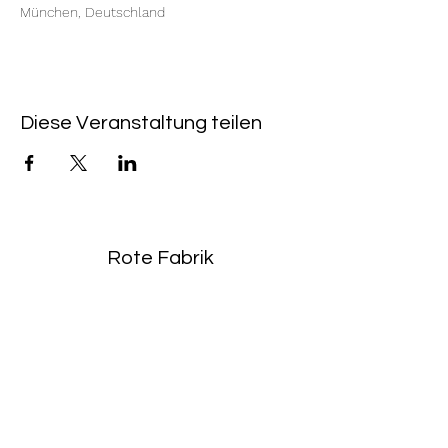
München, Deutschland
Diese Veranstaltung teilen
Rote Fabrik
tanzraum.rotefabrik@gmail.com
089-83969329
0172-1961213
(keine Anfragen über Whatsapp oder