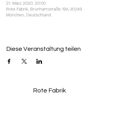
21. März 2020, 20:00
Rote Fabrik, Brunhamstraße 19A, 81249
München, Deutschland
Diese Veranstaltung teilen
Rote Fabrik
tanzraum.rotefabrik@gmail.com
089-83969329
0172-1961213