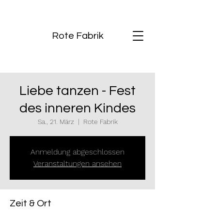
Rote Fabrik
Liebe tanzen - Fest
des inneren Kindes
Sa., 21. März
  |  
Rote Fabrik
Anmeldung abgeschlossen
Veranstaltungen ansehen
Zeit & Ort