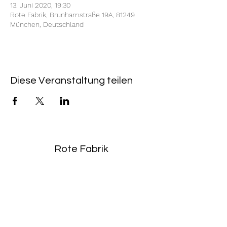
13. Juni 2020, 19:30
Rote Fabrik, Brunhamstraße 19A, 81249
München, Deutschland
Diese Veranstaltung teilen
Rote Fabrik
tanzraum.rotefabrik@gmail.com
089-83969329
0172-1961213