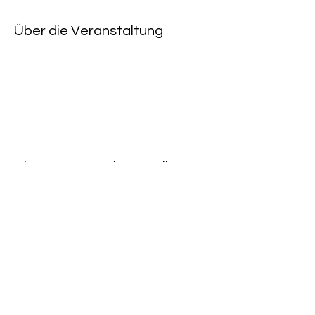
Über die Veranstaltung
Diese Veranstaltung teilen
Rote Fabrik
tanzraum.rotefabrik@gmail.com