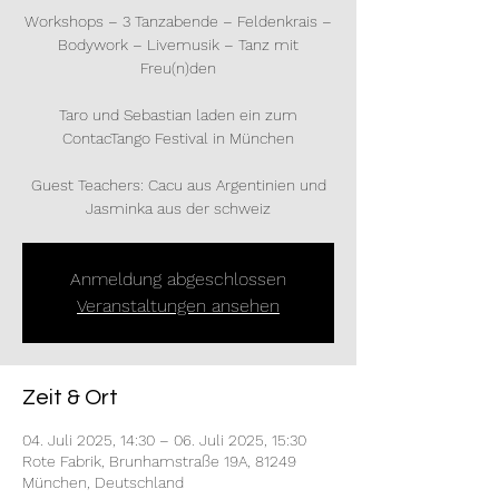
Workshops – 3 Tanzabende – Feldenkrais –
Bodywork – Livemusik – Tanz mit
Freu(n)den
Taro und Sebastian laden ein zum
ContacTango Festival in München
Guest Teachers: Cacu aus Argentinien und
Jasminka aus der schweiz
Anmeldung abgeschlossen
Veranstaltungen ansehen
Zeit & Ort
04. Juli 2025, 14:30 – 06. Juli 2025, 15:30
Rote Fabrik, Brunhamstraße 19A, 81249
München, Deutschland