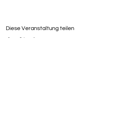
Diese Veranstaltung teilen
Rote Fabrik
tanzraum.rotefabrik@gmail.com
089-83969329
0172-1961213
(keine Anfragen über Whatsapp oder
Telegram)