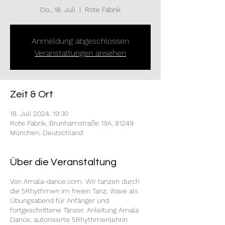
Do., 18. Juli
  |  
Rote Fabrik
Anmeldung abgeschlossen
Veranstaltungen ansehen
Zeit & Ort
18. Juli 2024, 19:30
Rote Fabrik, Brunhamstraße 19A, 81249
München, Deutschland
Über die Veranstaltung
Von Amala-dance.com: Wir tanzen durch
die 5Rhythmen im freien Tanz, Wave als
Übungsabend für Anfänger und
fortgeschrittene Tänzer. Anleitung Amala
Dance, autorisierte 5Rhythmenlehrin