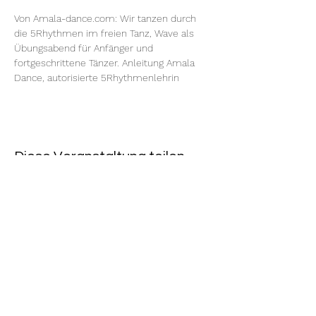
Von Amala-dance.com: Wir tanzen durch 
die 5Rhythmen im freien Tanz, Wave als 
Übungsabend für Anfänger und 
fortgeschrittene Tänzer. Anleitung Amala 
Dance, autorisierte 5Rhythmenlehrin
Diese Veranstaltung teilen
Rote Fabrik
tanzraum.rotefabrik@gmail.com