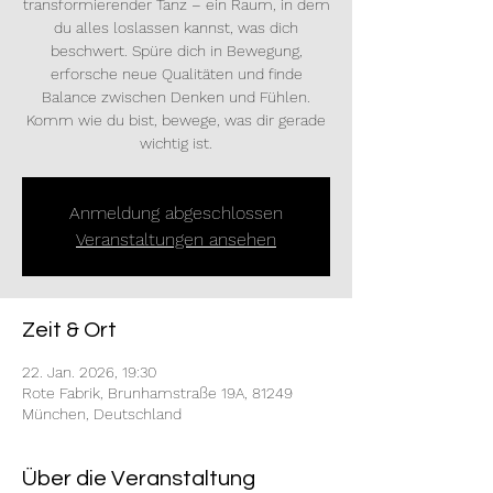
transformierender Tanz – ein Raum, in dem
du alles loslassen kannst, was dich
beschwert. Spüre dich in Bewegung,
erforsche neue Qualitäten und finde
Balance zwischen Denken und Fühlen.
Komm wie du bist, bewege, was dir gerade
wichtig ist.
Anmeldung abgeschlossen
Veranstaltungen ansehen
Zeit & Ort
22. Jan. 2026, 19:30
Rote Fabrik, Brunhamstraße 19A, 81249
München, Deutschland
Über die Veranstaltung