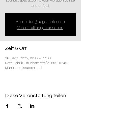
soundscapes allowing your vibration to rise
and unfold.
Anmeldung abgeschlossen
Veranstaltungen ansehen
Zeit & Ort
26. Sept. 2025, 19:30 – 22:00
Rote Fabrik, Brunhamstraße 19A, 81249
München, Deutschland
Diese Veranstaltung teilen