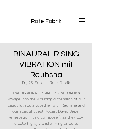
Rote Fabrik
BINAURAL RISING
VIBRATION mit
Rauhsna
Fr., 26. Sept.
  |  
Rote Fabrik
The BINAURAL RISING VIBRATION is a
voyage into the vibrating dimension of our
beautiful souls together with Rauhsna and
our special guest Robert David Seiter
(energetic music composer), as they co-
create highly transforming binaural