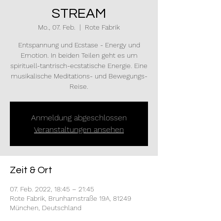
STREAM
Mo., 07. Feb.
  |  
Rote Fabrik
Entspannung und Ecstase - Energy und
Emotion. In beiden Teilen geht es um
spirituell-tantrisch-ecstatische Energie. Eine
musikalische Meditations- und Bewegungs-
Reise.
Anmeldung abgeschlossen
Veranstaltungen ansehen
Zeit & Ort
07. Feb. 2022, 18:45 – 21:45
Rote Fabrik, Brunhamstraße 19A, 81249
München, Deutschland