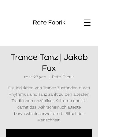
Rote Fabrik
Trance Tanz | Jakob
Fux
mar 23 gen
  |  
Rote Fabrik
Die Induktion von Trance Zuständen durch
Rhythmus und Tanz zählt zu den ältesten
Traditionen unzähliger Kulturen und ist
damit das wahrscheinlich älteste
bewusstseinserweiternde Ritual der
Menschheit.