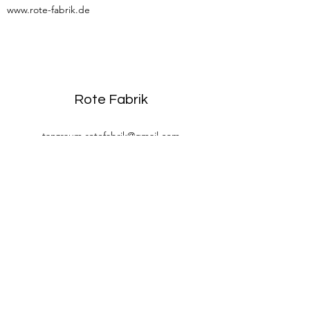
www.rote-fabrik.de
Rote Fabrik
tanzraum.rotefabrik@gmail.com
089-83969329
0172-1961213
(keine Anfragen über Whatsapp oder
Telegram)
Brunhamstraße 19A
81249 München
©2020 Rote Fabrik