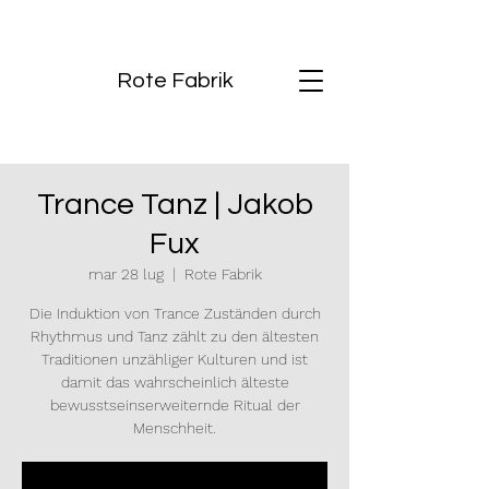
Rote Fabrik
Trance Tanz | Jakob
Fux
mar 28 lug
  |  
Rote Fabrik
Die Induktion von Trance Zuständen durch
Rhythmus und Tanz zählt zu den ältesten
Traditionen unzähliger Kulturen und ist
damit das wahrscheinlich älteste
bewusstseinserweiternde Ritual der
Menschheit.