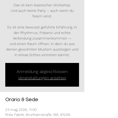
Das ist kein klassischer Workshop.
Und auch keine Party – auch wenn du
feiern wirst.
Es ist eine bewusst geführte Erfahrung, in
der Rhythmus, Präsenz und echte
Verbindung zusammenkommen —
und einen Raum öffnen, in dem du aus
deinen gewohnten Mustern aussteigen und
in etwas Echtes eintreten kannst.
Anmeldung abgeschlossen
Veranstaltungen ansehen
Orario & Sede
23 mag 2026, 11:00
Rote Fabrik, Brunhamstraße 19A, 81249