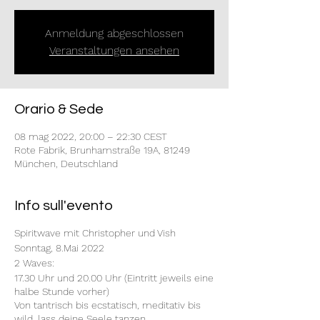
Anmeldung abgeschlossen
Veranstaltungen ansehen
Orario & Sede
08 mag 2022, 20:00 – 22:30 CEST
Rote Fabrik, Brunhamstraße 19A, 81249
München, Deutschland
Info sull'evento
Spiritwave mit Christopher und Vish
Sonntag, 8.Mai 2022
2 Waves:
17.30 Uhr und 20.00 Uhr (Eintritt jeweils eine
halbe Stunde vorher)
Von tantrisch bis ecstatisch, meditativ bis
wild, lass deine Seele tanzen