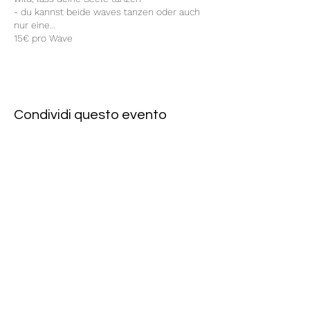
- du kannst beide waves tanzen oder auch
nur eine…
15€ pro Wave
Anmeldung unter vish@gmx.de
Weitere Infos:
https://www.spiritwave.de
Spiritwave jeden Sonntag hosted by
Christopher und Vish
Condividi questo evento
Rote Fabrik
tanzraum.rotefabrik@gmail.com
089-83969329
0172-1961213