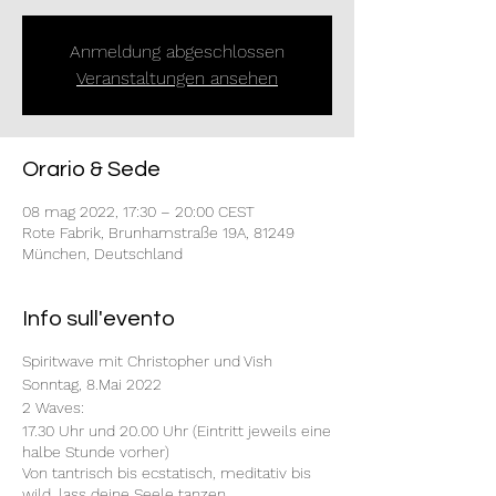
Anmeldung abgeschlossen
Veranstaltungen ansehen
Orario & Sede
08 mag 2022, 17:30 – 20:00 CEST
Rote Fabrik, Brunhamstraße 19A, 81249
München, Deutschland
Info sull'evento
Spiritwave mit Christopher und Vish
Sonntag, 8.Mai 2022
2 Waves:
17.30 Uhr und 20.00 Uhr (Eintritt jeweils eine
halbe Stunde vorher)
Von tantrisch bis ecstatisch, meditativ bis
wild, lass deine Seele tanzen