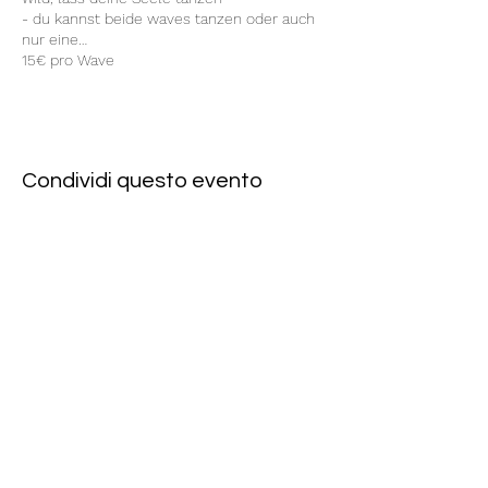
- du kannst beide waves tanzen oder auch
nur eine…
15€ pro Wave
Anmeldung unter vish@gmx.de
Weitere Infos:
https://www.spiritwave.de
Spiritwave jeden Sonntag hosted by
Christopher und Vish
Condividi questo evento
Rote Fabrik
tanzraum.rotefabrik@gmail.com
089-83969329
0172-1961213