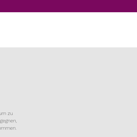
aum zu
egegnen,
 kommen.