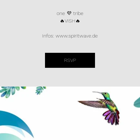
one 💜 tribe
🔥VISH🔥
Infos: www.spiritwave.de
RSVP