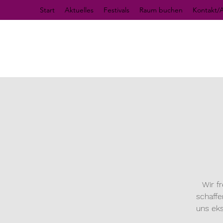
Start
Aktuelles
Festivals
Raum buchen
Kontakt/A
Wir f
schaffe
uns eks