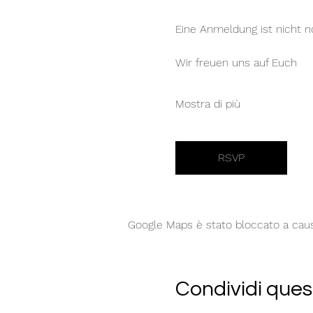
Eine Anmeldung ist nicht no
Wir freuen uns auf Euch
Mostra di più
RSVP
Google Maps è stato bloccato a causa 
Condividi ques