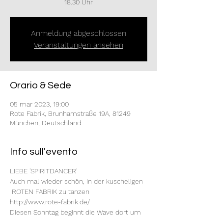
18.30 Uhr
Anmeldung abgeschlossen
Veranstaltungen ansehen
Orario & Sede
05 mar 2023, 19:00
Rote Fabrik, Brunhamstraße 19A, 81249
München, Deutschland
Info sull'evento
LIEBE 'SPIRITDANCER'
Auch mal wieder schön, in der kuscheligen 
 ROTEN FABRIK zu tanzen
http://www.rote-fabrik.de/
Diesen Sonntag beginnt die Wave dort um 