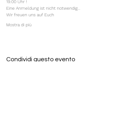
19.00 Uhr !
Eine Anmeldung ist nicht notwendig...
Wir freuen uns auf Euch
Mostra di più
Condividi questo evento
Rote Fabrik
tanzraum.rotefabrik@gmail.com
089-83969329