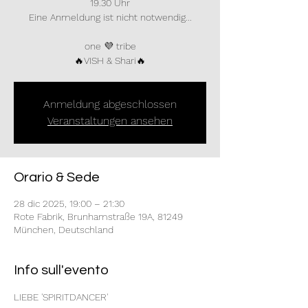
19.30 Uhr
Eine Anmeldung ist nicht notwendig...
one 💜 tribe
🔥VISH & Shari🔥
Anmeldung abgeschlossen
Veranstaltungen ansehen
Orario & Sede
28 dic 2025, 19:00 – 21:30
Rote Fabrik, Brunhamstraße 19A, 81249
München, Deutschland
Info sull'evento
LIEBE 'SPIRITDANCER'