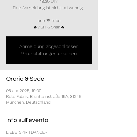
18.30 Uhr
Eine Anmeldung ist nicht notwendig...
one 💜 tribe
🔥VISH & Shari🔥
Anmeldung abgeschlossen
Veranstaltungen ansehen
Orario & Sede
06 apr 2025, 19:00
Rote Fabrik, Brunhamstraße 19A, 81249
München, Deutschland
Info sull'evento
LIEBE 'SPIRITDANCER'