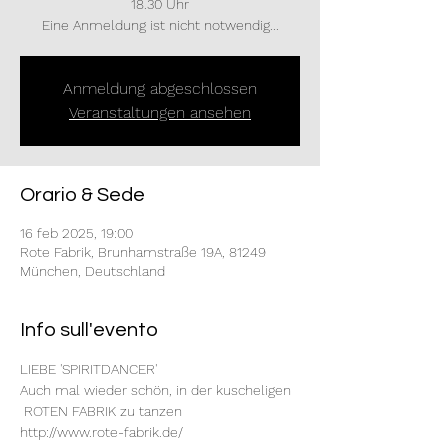
18.30 Uhr
Eine Anmeldung ist nicht notwendig...
Anmeldung abgeschlossen
Veranstaltungen ansehen
Orario & Sede
16 feb 2025, 19:00
Rote Fabrik, Brunhamstraße 19A, 81249
München, Deutschland
Info sull'evento
LIEBE 'SPIRITDANCER'
Auch mal wieder schön, in der kuscheligen 
 ROTEN FABRIK zu tanzen
http://www.rote-fabrik.de/