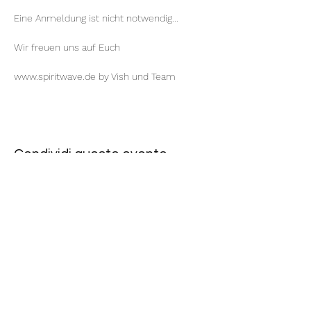
Eine Anmeldung ist nicht notwendig...
Wir freuen uns auf Euch
www.spiritwave.de
 by 
Vish
 und Team
Condividi questo evento
Rote Fabrik
tanzraum.rotefabrik@gmail.com