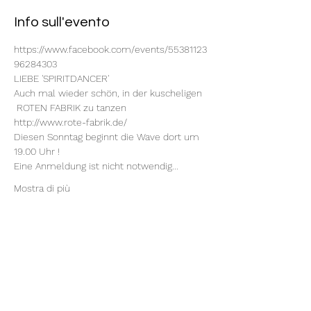
Info sull'evento
https://www.facebook.com/events/55381123
96284303
LIEBE 'SPIRITDANCER'
Auch mal wieder schön, in der kuscheligen 
 ROTEN FABRIK zu tanzen
http://www.rote-fabrik.de/
Diesen Sonntag beginnt die Wave dort um 
19.00 Uhr !
Eine Anmeldung ist nicht notwendig...
Mostra di più
Condividi questo evento