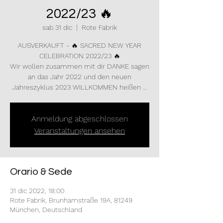
2022/23 🔥
sab 31 dic
  |  
Rote Fabrik
AUSVERKAUFT - 🔥 SACRED NEW YEAR
CELEBRATION 2022/23 🔥
Wir wollen zusammen mit dir DANKE sagen
an das Jahr 2022 und den neuen
Jahreszyklus 2023 WILLKOMMEN heißen …
Anmeldung abgeschlossen
Veranstaltungen ansehen
Orario & Sede
31 dic 2022, 18:00
Rote Fabrik, Brunhamstraße 19A, 81249
München, Deutschland