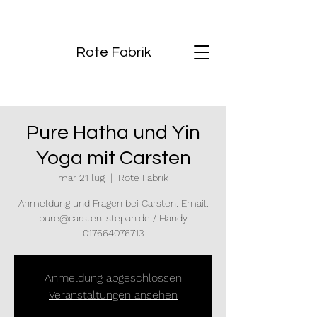
Rote Fabrik
Pure Hatha und Yin
Yoga mit Carsten
mar 21 lug
  |  
Rote Fabrik
Anmeldung und Fragen bei Carsten: Email:
pure@carsten-stepan.de / Handy
017664076713
Anmeldung abgeschlossen
Veranstaltungen ansehen