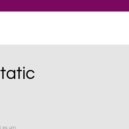
tatic
ht es um