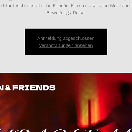
uell-tantrisch-ecstatische Energie. Eine musikalische Meditatio
Bewegungs-Reise.
Anmeldung abgeschlossen
Veranstaltungen ansehen