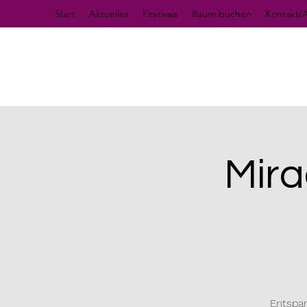
Start
Aktuelles
Festivals
Raum buchen
Kontakt/A
Mira
Entspan