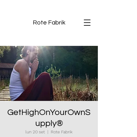
Rote Fabrik
GetHighOnYourOwnS
upply®
lun 20 set
  |  
Rote Fabrik