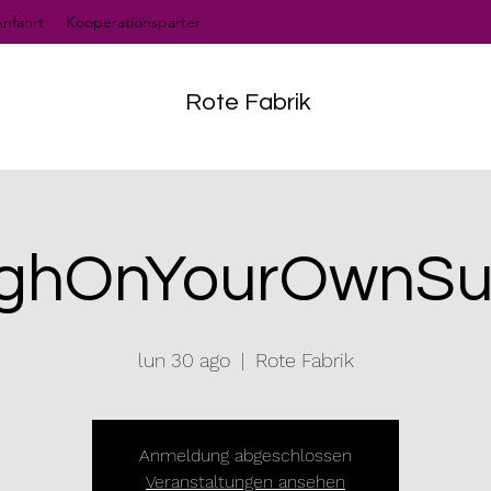
nfahrt
Kooperationsparter
Rote Fabrik
ighOnYourOwnSu
lun 30 ago
  |  
Rote Fabrik
Anmeldung abgeschlossen
Veranstaltungen ansehen