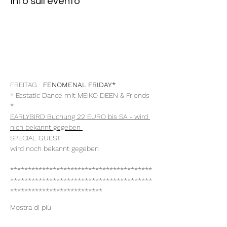
Info sull'evento
FREITAG 
  FENOMENAL FRIDAY*
* Ecstatic Dance mit MEIKO DEEN & Friends 
*
EARLYBIRD Buchung 22 EURO bis SA - wird 
nich bekannt gegeben 
SPECIAL GUEST:
wird noch bekannt gegeben
****************************************
****************************************
**************************
Mostra di più