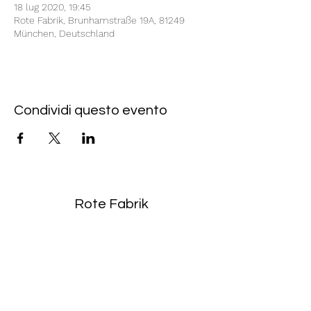
18 lug 2020, 19:45
Rote Fabrik, Brunhamstraße 19A, 81249
München, Deutschland
Condividi questo evento
Rote Fabrik
tanzraum.rotefabrik@gmail.com
089-83969329
0172-1961213