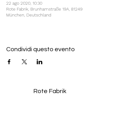
22 ago 2020, 10:30
Rote Fabrik, Brunhamstraße 19A, 81249
München, Deutschland
Condividi questo evento
Rote Fabrik
tanzraum.rotefabrik@gmail.com
089-83969329
0172-1961213