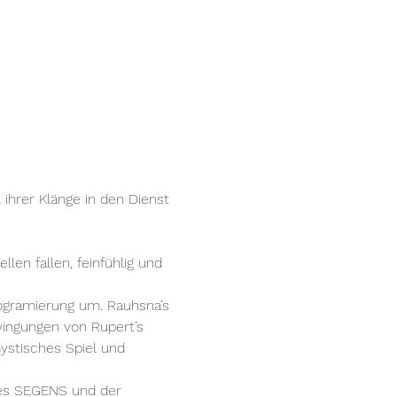
ihrer Klänge in den Dienst 
en fallen, feinfühlig und 
ogramierung um. Rauhsna’s 
wingungen von Rupert’s 
stisches Spiel und 
des SEGENS und der 