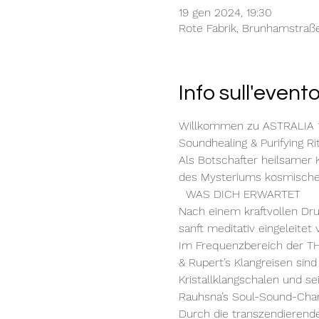
19 gen 2024, 19:30
Rote Fabrik, Brunhamstraß
Info sull'event
Willkommen zu ASTRALIA *
Soundhealing & Purifying Ri
Als Botschafter heilsamer 
des Mysteriums kosmischer
  WAS DICH ERWARTET

Nach einem kraftvollen Drum
sanft meditativ eingeleitet
Im Frequenzbereich der TH
& Rupert’s Klangreisen sind
Kristallklangschalen und 
Rauhsna’s Soul-Sound-Chan
Durch die transzendierend