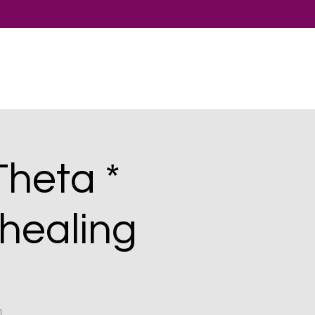
Theta *
dhealing
n