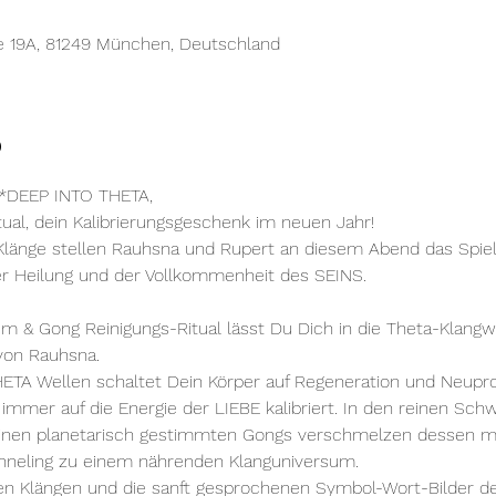
e 19A, 81249 München, Deutschland
o
DEEP INTO THETA,

tual, dein Kalibrierungsgeschenk im neuen Jahr!
Klänge stellen Rauhsna und Rupert an diesem Abend das Spiel 
 Heilung und der Vollkommenheit des SEINS.
 & Gong Reinigungs-Ritual lässt Du Dich in die Theta-Klangwell
 von Rauhsna.
ETA Wellen schaltet Dein Körper auf Regeneration und Neupr
 immer auf die Energie der LIEBE kalibriert. In den reinen Sch
seinen planetarisch gestimmten Gongs verschmelzen dessen my
neling zu einem nährenden Klanguniversum.
en Klängen und die sanft gesprochenen Symbol-Wort-Bilder 