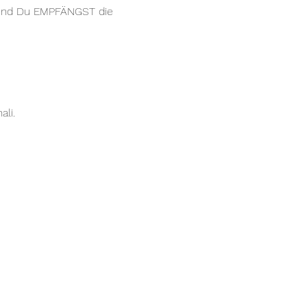
 und Du EMPFÄNGST die 
ali.