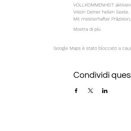
VOLLKOMMENHEIT aktivieren
Vision Deiner heilen Seele.

Mit meisterhafter Präzision,
Mostra di più
Google Maps è stato bloccato a causa 
Condividi ques