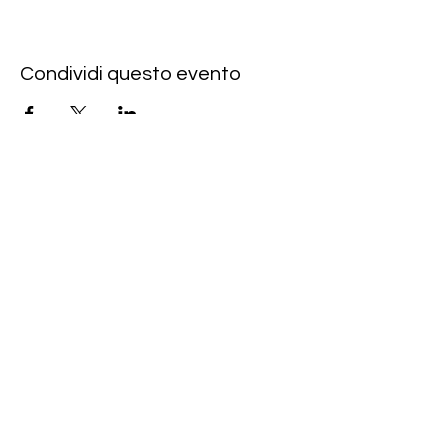
Condividi questo evento
Rote Fabrik
tanzraum.rotefabrik@gmail.com
089-83969329
0172-1961213
(keine Anfragen über Whatsapp oder
Telegram)
Brunhamstraße 19A