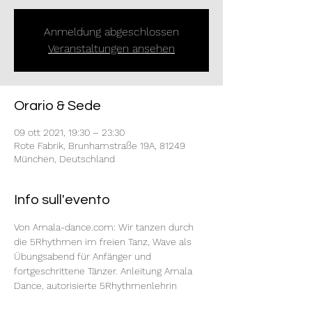
Anmeldung abgeschlossen
Veranstaltungen ansehen
Orario & Sede
09 ott 2021, 19:30 – 23:30
Rote Fabrik, Brunhamstraße 19A, 81249
München, Deutschland
Info sull'evento
Von Amala-dance.com: Wir tanzen durch 
die 5Rhythmen im freien Tanz, Wave als 
Übungsabend für Anfänger und 
fortgeschrittene Tänzer. Anleitung Amala 
Dance, autorisierte 5Rhythmenlehrin