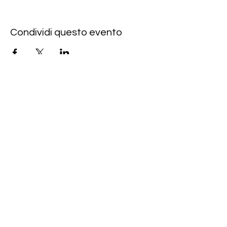
Condividi questo evento
Rote Fabrik
tanzraum.rotefabrik@gmail.com
089-83969329
0172-1961213
(keine Anfragen über Whatsapp oder
Telegram)
Brunhamstraße 19A