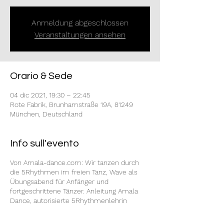
Anmeldung abgeschlossen
Veranstaltungen ansehen
Orario & Sede
04 dic 2021, 19:30 – 22:45
Rote Fabrik, Brunhamstraße 19A, 81249
München, Deutschland
Info sull'evento
Von Amala-dance.com: Wir tanzen durch
die 5Rhythmen im freien Tanz, Wave als
Übungsabend für Anfänger und
fortgeschrittene Tänzer. Anleitung Amala
Dance, autorisierte 5Rhythmenlehrin