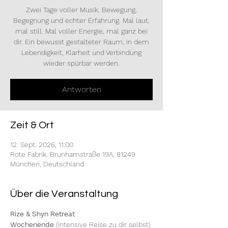
Zwei Tage voller Musik, Bewegung,
Begegnung und echter Erfahrung. Mal laut,
mal still. Mal voller Energie, mal ganz bei
dir. Ein bewusst gestalteter Raum, in dem
Lebendigkeit, Klarheit und Verbindung
wieder spürbar werden.
Antworten
Zeit & Ort
12. Sept. 2026, 11:00
Rote Fabrik, Brunhamstraße 19A, 81249
München, Deutschland
Über die Veranstaltung
Rize & Shyn Retreat 
Wochenende
 (intensive Reise zu dir selbst) 