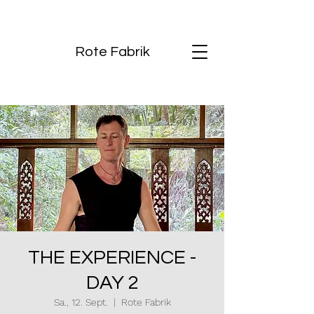
Rote Fabrik
THE EXPERIENCE -
DAY 2
Sa., 12. Sept.
  |  
Rote Fabrik