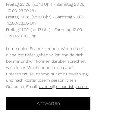
Freitag 22.05. (ab 13 Uhr) - Samstag 23.05. 
 10:00-23:00 Uhr 
Freitag 19.06. (ab 13 Uhr) - Samstag 20.06. 
 10:00-23:00 Uhr 
Freitag 11.09. (ab 13 Uhr) - Samstag 12.09.   
10:00-23:00 Uhr 
Lerne deine Essenz kennen. Wenn du mit 
dir selbst tiefer gehen willst, melde dich 
bei mir und wir können darüber sprechen, 
wie dieses Wochenende dich dabei 
unterstützt. Teilnahme nur mit Bewerbung 
und nach kostenlosem persönlichen 
Gespräch. Email: 
events@rizeandshyn.com
Antworten