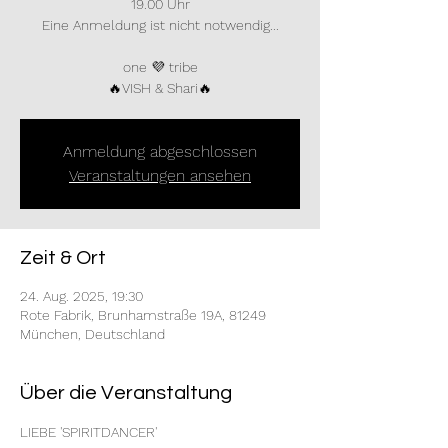
19.00 Uhr
Eine Anmeldung ist nicht notwendig...
one 💜 tribe
🔥VISH & Shari🔥
Anmeldung abgeschlossen
Veranstaltungen ansehen
Zeit & Ort
24. Aug. 2025, 19:30
Rote Fabrik, Brunhamstraße 19A, 81249
München, Deutschland
Über die Veranstaltung
LIEBE 'SPIRITDANCER'